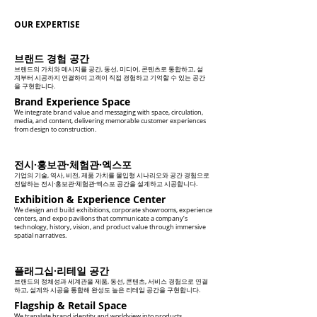
OUR EXPERTISE
브랜드 경험 공간
브랜드의 가치와 메시지를 공간, 동선, 미디어, 콘텐츠로 통합하고, 설
계부터 시공까지 연결하여 고객이 직접 경험하고 기억할 수 있는 공간
을 구현합니다.
Brand Experience Space
We integrate brand value and messaging with space, circulation,
media, and content, delivering memorable customer experiences
from design to construction.
전시·홍보관·체험관·엑스포
기업의 기술, 역사, 비전, 제품 가치를 몰입형 시나리오와 공간 경험으로
전달하는 전시·홍보관·체험관·엑스포 공간을 설계하고 시공합니다.
Exhibition & Experience Center
We design and build exhibitions, corporate showrooms, experience
centers, and expo pavilions that communicate a company’s
technology, history, vision, and product value through immersive
spatial narratives.
플래그십·리테일 공간
브랜드의 정체성과 세계관을 제품, 동선, 콘텐츠, 서비스 경험으로 연결
하고, 설계와 시공을 통합해 완성도 높은 리테일 공간을 구현합니다.
Flagship & Retail Space
We translate brand identity and worldview into products,