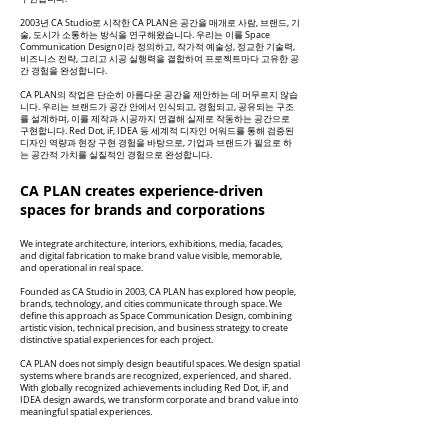
2003년 CA Studio로 시작한 CA PLAN은 공간을 매개로 사람, 브랜드, 기
술, 도시가 소통하는 방식을 연구해왔습니다. 우리는 이를 Space
Communication Design이라 정의하고, 작가적 예술성, 정교한 기술력,
비즈니스 전략, 그리고 시공 실행력을 결합하여 프로젝트마다 고유한 공
간 경험을 완성합니다.
CA PLAN의 작업은 단순히 아름다운 공간을 제안하는 데 머무르지 않습
니다. 우리는 브랜드가 공간 안에서 인식되고, 경험되고, 공유되는 구조
를 설계하며, 이를 제작과 시공까지 연결해 실제로 작동하는 공간으로
구현합니다. Red Dot, iF, IDEA 등 세계적 디자인 어워드를 통해 검증된
디자인 역량과 현장 구현 경험을 바탕으로, 기업과 브랜드가 필요로 하
는 공간적 가치를 실질적인 경험으로 완성합니다.
CA PLAN creates experience-driven
spaces for brands and corporations
We integrate architecture, interiors, exhibitions, media, facades,
and digital fabrication to make brand value visible, memorable,
and operational in real space.
Founded as CA Studio in 2003, CA PLAN has explored how people,
brands, technology, and cities communicate through space. We
define this approach as Space Communication Design, combining
artistic vision, technical precision, and business strategy to create
distinctive spatial experiences for each project.
CA PLAN does not simply design beautiful spaces. We design spatial
systems where brands are recognized, experienced, and shared.
With globally recognized achievements including Red Dot, iF, and
IDEA design awards, we transform corporate and brand value into
meaningful spatial experiences.