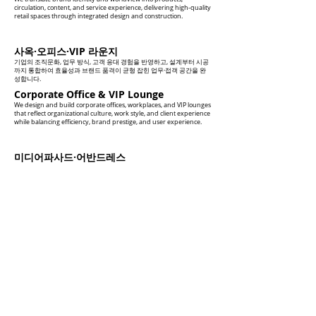
circulation, content, and service experience, delivering high-quality
retail spaces through integrated design and construction.
사옥·오피스·VIP 라운지
기업의 조직문화, 업무 방식, 고객 응대 경험을 반영하고, 설계부터 시공
까지 통합하여 효율성과 브랜드 품격이 균형 잡힌 업무·접객 공간을 완
성합니다.
Corporate Office & VIP Lounge
We design and build corporate offices, workplaces, and VIP lounges
that reflect organizational culture, work style, and client experience
while balancing efficiency, brand prestige, and user experience.
미디어파사드·어반드레스
기존 건축물의 외관을 건축, 조명, LED, 미디어 콘텐츠, 모듈 시스템으로
통합하고, 제작·시공까지 연결하여 도시 속 브랜드 자산으로 전환합니
다.
Media Facade & Urban Dress
We transform existing building facades into urban brand assets by
integrating architecture, lighting, LED systems, media content,
modular systems, fabrication, and construction.
MAIN PROJECTS